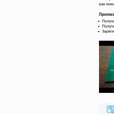
как мин
Прописк
Получ
Получ
Зарег