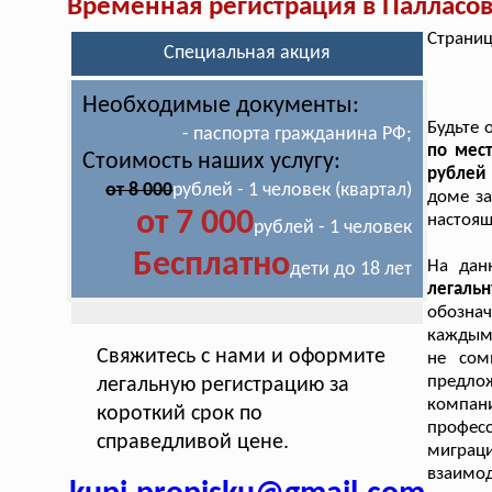
Временная регистрация в Палласо
Страниц
Специальная акция
Необходимые документы:
Будьте 
- паспорта гражданина РФ;
по мес
Стоимость наших услугу:
рублей 
от 8 000
рублей - 1 человек (квартал)
доме за
от 7 000
настоящ
рублей - 1 человек
Бесплатно
На дан
дети до 18 лет
легаль
обозна
каждым
Свяжитесь с нами и оформите
не сом
предло
легальную регистрацию за
компан
короткий срок по
професс
справедливой цене.
миграц
взаимо