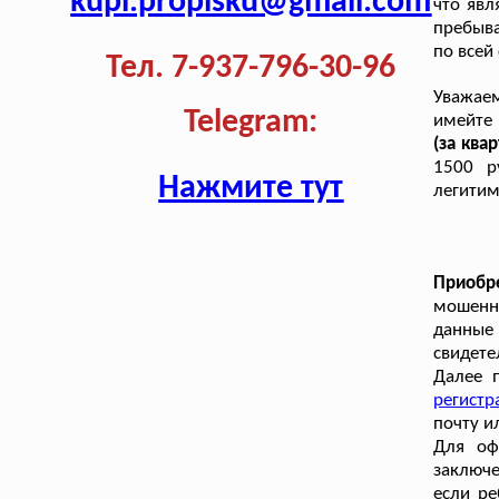
kupi.propisku@gmail.com
что явл
пребыва
по всей
Тел. 7-937-796-30-96
Уважаем
Telegram:
имейте
(за ква
1500 р
Нажмите тут
легитим
Приобр
мошенни
данные
свидете
Далее 
регистр
почту и
Для оф
заключе
если ре